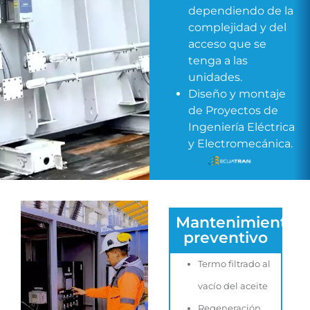
dependiendo de la
complejidad y del
acceso que se
tenga a las
unidades.
Diseño y montaje
de Proyectos de
Ingeniería Eléctrica
y Electromecánica.
Mantenimiento
preventivo
Termo filtrado al
vacío del aceite
Regeneración