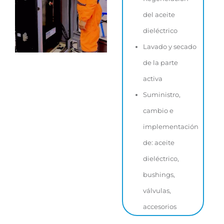
del aceite
dieléctrico
Lavado y secado
de la parte
activa
Suministro,
cambio e
implementación
de: aceite
dieléctrico,
bushings,
válvulas,
accesorios