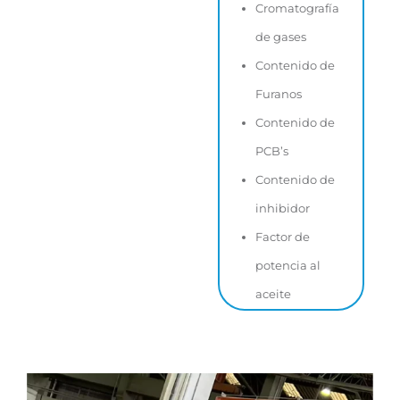
Cromatografía
de gases
Contenido de
Furanos
Contenido de
PCB’s
Contenido de
inhibidor
Factor de
potencia al
aceite