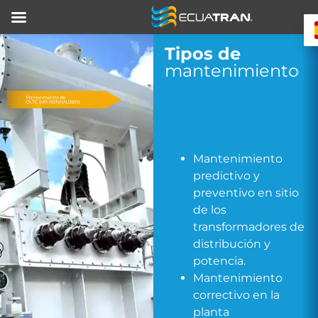
Tipos de
mantenimiento
Mantenimiento
predictivo y
preventivo en sitio
de los
transformadores de
distribución y
potencia.
Mantenimiento
correctivo en la
planta